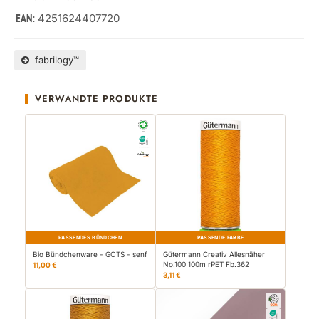
4251624407720
EAN:
fabrilogy™
VERWANDTE PRODUKTE
PASSENDES BÜNDCHEN
PASSENDE FARBE
Bio Bündchenware - GOTS - senf
Gütermann Creativ Allesnäher
No.100 100m rPET Fb.362
11,00 €
3,11 €