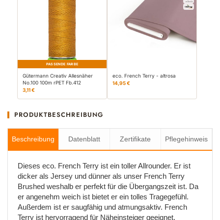
PASSENDE FARBE
Gütermann Creativ Allesnäher
eco. French Terry - altrosa
No.100 100m rPET Fb.412
14,95 €
3,11 €
PRODUKTBESCHREIBUNG
Beschreibung
Datenblatt
Zertifikate
Pflegehinweis
Dieses eco. French Terry ist ein toller Allrounder. Er ist
dicker als Jersey und dünner als unser French Terry
Brushed weshalb er perfekt für die Übergangszeit ist. Da
er angenehm weich ist bietet er ein tolles Tragegefühl.
Außerdem ist er saugfähig und atmungsaktiv. French
Terry ist hervorragend für Näheinsteiger geeignet.