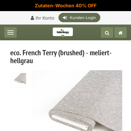
Zutaten-Wochen 40% OFF
Ihr Konto
Kunden-Login
Toggle navigation
eco. French Terry (brushed) - meliert-
hellgrau