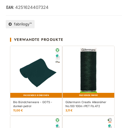
4251624407324
EAN:
fabrilogy™
VERWANDTE PRODUKTE
PASSENDES BÜNDCHEN
PASSENDE FARBE
Bio Bündchenware - GOTS -
Gütermann Creativ Allesnäher
dunkel-petrol
No.100 100m rPET Fb.472
11,00 €
3,11 €