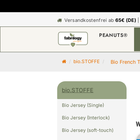
Versandkostenfrei ab
65€ (DE)
PEANUTS®
S
bio.STOFFE
Bio French T
t
a
r
bio.STOFFE
t
s
Bio Jersey (Single)
e
i
Bio Jersey (Interlock)
t
W
e
Bio Jersey (soft-touch)