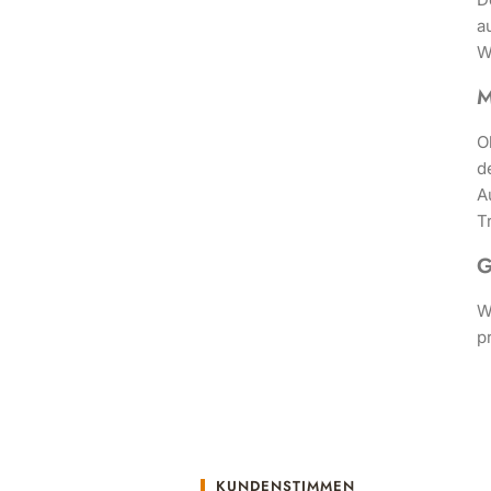
a
W
M
O
d
A
T
G
W
p
KUNDENSTIMMEN