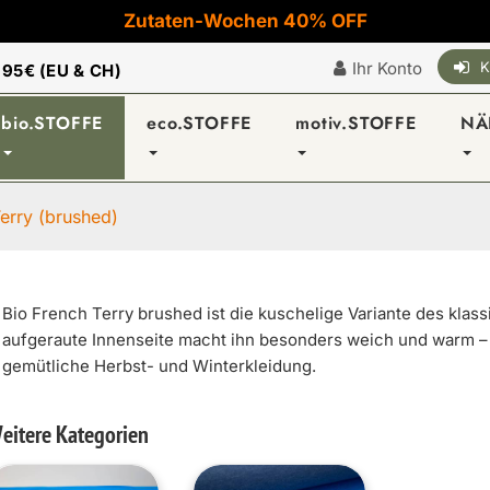
Zutaten-Wochen 40% OFF
Ihr Konto
K
|
95€ (EU & CH)
bio.STOFFE
eco.STOFFE
motiv.STOFFE
NÄ
erry (brushed)
Bio French Terry brushed ist die kuschelige Variante des klas
aufgeraute Innenseite macht ihn besonders weich und warm – 
gemütliche Herbst- und Winterkleidung.
eitere Kategorien