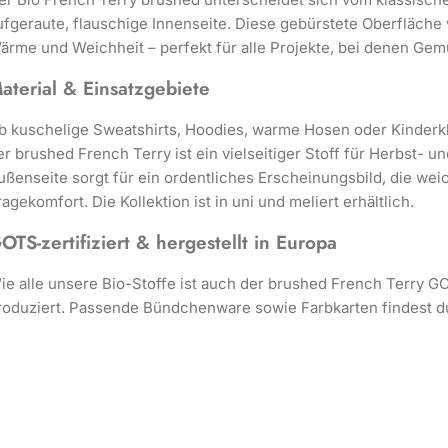
ufgeraute, flauschige Innenseite. Diese gebürstete Oberfläche v
ärme und Weichheit – perfekt für alle Projekte, bei denen Gemüt
aterial & Einsatzgebiete
b kuschelige Sweatshirts, Hoodies, warme Hosen oder Kinderkle
er brushed French Terry ist ein vielseitiger Stoff für Herbst- un
ußenseite sorgt für ein ordentliches Erscheinungsbild, die we
ragekomfort. Die Kollektion ist in uni und meliert erhältlich.
OTS-zertifiziert & hergestellt in Europa
ie alle unsere Bio-Stoffe ist auch der brushed French Terry GO
roduziert. Passende Bündchenware sowie Farbkarten findest du