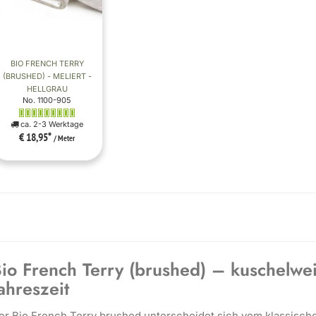
BIO FRENCH TERRY
(BRUSHED) - MELIERT -
HELLGRAU
No. 1100-905
ca. 2-3 Werktage
€ 18,95
*
/ Meter
io French Terry (brushed) – kuschelwei
ahreszeit
er Bio French Terry brushed unterscheidet sich vom klassisch