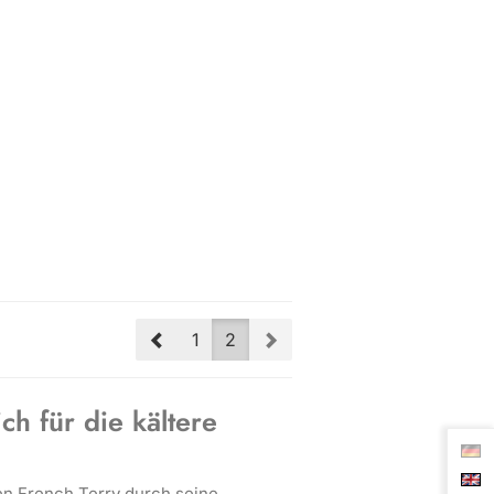
Prev
Next
1
2
ch für die kältere
en French Terry durch seine