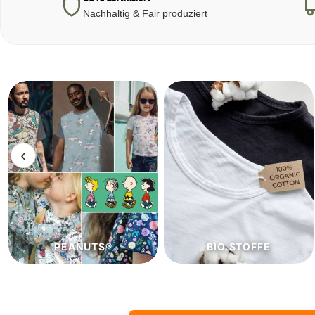
Nachhaltig & Fair produziert
‹
BIO.STOFFE
ECO.STOFFE