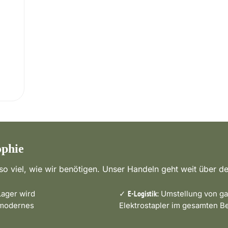
ophie
o viel, wie wir benötigen. Unser Handeln geht weit über de
ager wird
✓
Umstellung von ga
E-Logistik:
 modernes
Elektrostapler im gesamten Be