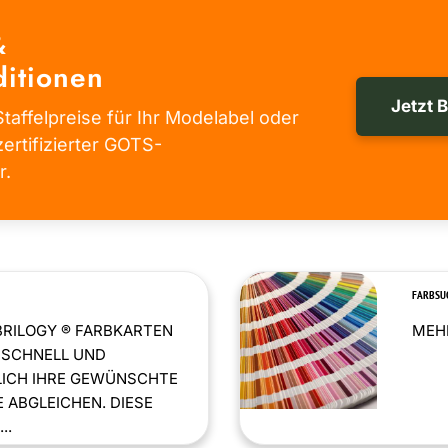
&
itionen
Jetzt 
taffelpreise für Ihr Modelabel oder
zertifizierter GOTS-
r.
FARBSU
BRILOGY ® FARBKARTEN
MEHR
 SCHNELL UND
LICH IHRE GEWÜNSCHTE
 ABGLEICHEN. DIESE
..