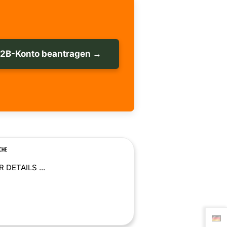
B2B-Konto beantragen →
CHE
 DETAILS ...