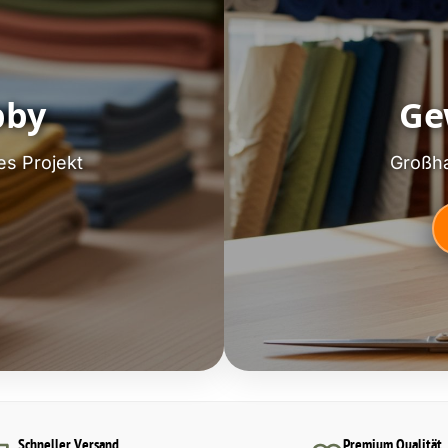
bby
Ge
es Projekt
Großha
Schneller Versand
Premium Qualität