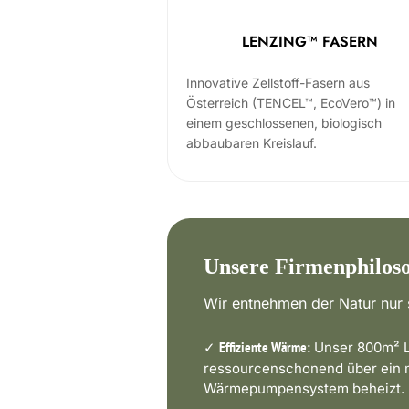
LENZING™ FASERN
Innovative Zellstoff-Fasern aus
Österreich (TENCEL™, EcoVero™) in
einem geschlossenen, biologisch
abbaubaren Kreislauf.
Unsere Firmenphilos
Wir entnehmen der Natur nur s
✓
Unser 800m² L
Effiziente Wärme:
ressourcenschonend über ein
Wärmepumpensystem beheizt.