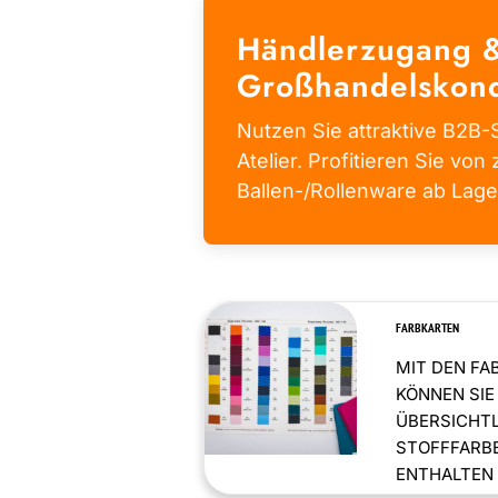
Händlerzugang 
Großhandelskond
Nutzen Sie attraktive B2B-S
Atelier. Profitieren Sie von 
Ballen-/Rollenware ab Lage
FARBKARTEN
MIT DEN FA
KÖNNEN SIE
ÜBERSICHT
STOFFFARBE
ENTHALTEN .