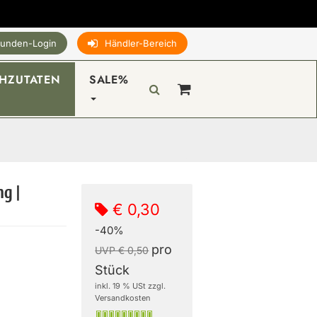
unden-Login
Händler-Bereich
HZUTATEN
SALE%
ng |
€ 0,30
-40%
pro
UVP € 0,50
Stück
inkl. 19 % USt zzgl.
Versandkosten