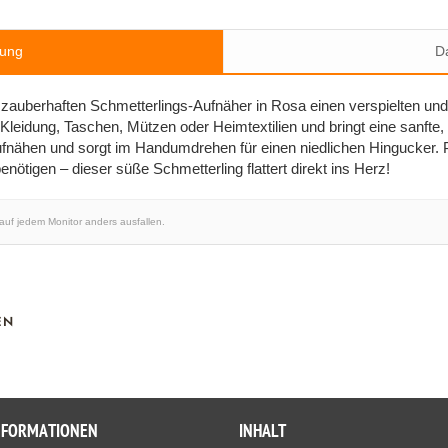
bung
Da
 zauberhaften Schmetterlings-Aufnäher in Rosa einen verspielten und 
Kleidung, Taschen, Mützen oder Heimtextilien und bringt eine sanfte,
ufnähen und sorgt im Handumdrehen für einen niedlichen Hingucker. Pe
nötigen – dieser süße Schmetterling flattert direkt ins Herz!
 auf jedem Monitor anders ausfallen.
EN
NFORMATIONEN
INHALT