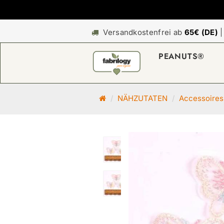
Versandkostenfrei ab
65€ (DE)
PEANUTS®
S
NÄHZUTATEN
Accessoires
t
a
r
t
s
e
i
t
e