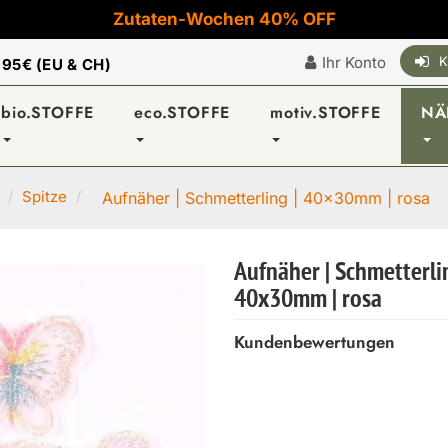
Zutaten-Wochen 40% OFF
Ihr Konto
K
|
95€ (EU & CH)
bio.STOFFE
eco.STOFFE
motiv.STOFFE
NÄ
Spitze
Aufnäher | Schmetterling | 40x30mm | rosa
Aufnäher | Schmetterli
40x30mm | rosa
Kundenbewertungen