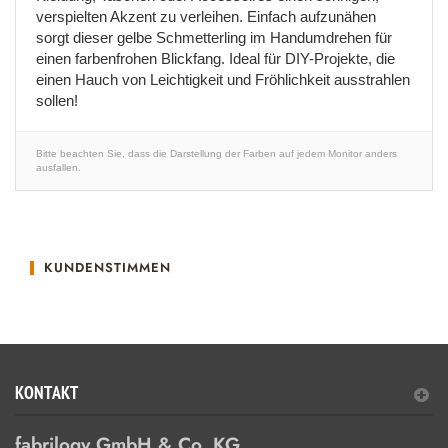
verspielten Akzent zu verleihen. Einfach aufzunähen
sorgt dieser gelbe Schmetterling im Handumdrehen für
einen farbenfrohen Blickfang. Ideal für DIY-Projekte, die
einen Hauch von Leichtigkeit und Fröhlichkeit ausstrahlen
sollen!
Bitte beachten Sie, dass die Darstellung der Farben auf jedem Monitor anders
ausfallen.
KUNDENSTIMMEN
KONTAKT
fabrilogy GmbH & Co. KG