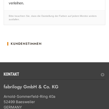
verleihen.
Bitte beachten Sie, dass die Darstellung der Farben auf jedem Monitor anders
ausfallen.
KUNDENSTIMMEN
KONTAKT
fabrilogy GmbH & Co. KG
Arnold-Sommerfeld-Ring 40a
52499 Baesweiler
GERMANY