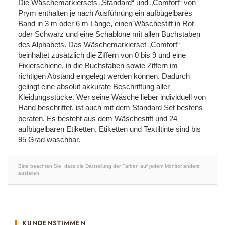
Die Wäschemarkiersets „Standard“ und „Comfort“ von
Prym enthalten je nach Ausführung ein aufbügelbares
Band in 3 m oder 6 m Länge, einen Wäschestift in Rot
oder Schwarz und eine Schablone mit allen Buchstaben
des Alphabets. Das Wäschemarkierset „Comfort“
beinhaltet zusätzlich die Ziffern von 0 bis 9 und eine
Fixierschiene, in die Buchstaben sowie Ziffern im
richtigen Abstand eingelegt werden können. Dadurch
gelingt eine absolut akkurate Beschriftung aller
Kleidungsstücke. Wer seine Wäsche lieber individuell von
Hand beschriftet, ist auch mit dem Standard Set bestens
beraten. Es besteht aus dem Wäschestift und 24
aufbügelbaren Etiketten. Etiketten und Textiltinte sind bis
95 Grad waschbar.
Bitte beachten Sie, dass die Darstellung der Farben auf jedem Monitor anders
ausfallen.
KUNDENSTIMMEN