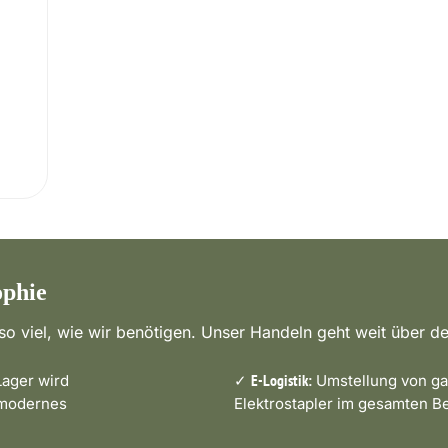
ophie
o viel, wie wir benötigen. Unser Handeln geht weit über de
ager wird
✓
Umstellung von ga
E-Logistik:
 modernes
Elektrostapler im gesamten Be