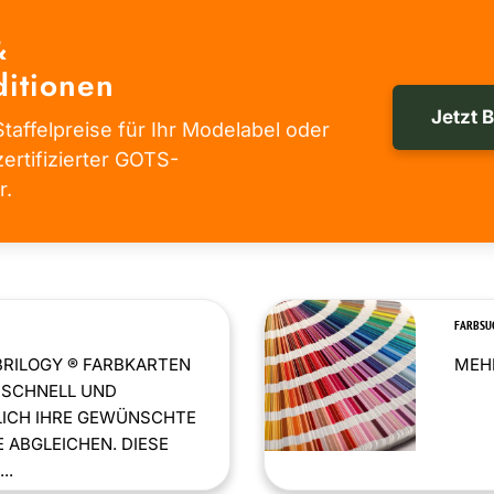
&
itionen
Jetzt 
taffelpreise für Ihr Modelabel oder
zertifizierter GOTS-
r.
FARBSU
BRILOGY ® FARBKARTEN
MEHR
 SCHNELL UND
LICH IHRE GEWÜNSCHTE
 ABGLEICHEN. DIESE
..