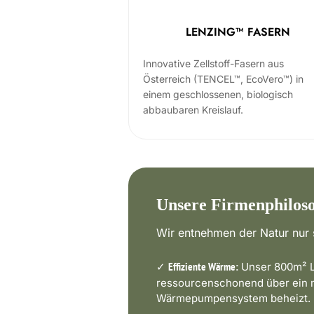
LENZING™ FASERN
Innovative Zellstoff-Fasern aus
Österreich (TENCEL™, EcoVero™) in
einem geschlossenen, biologisch
abbaubaren Kreislauf.
Unsere Firmenphilos
Wir entnehmen der Natur nur s
✓
Unser 800m² L
Effiziente Wärme:
ressourcenschonend über ein
Wärmepumpensystem beheizt.