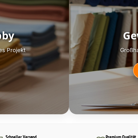
bby
Ge
es Projekt
Großha
Schneller Versand
Premium Qualität