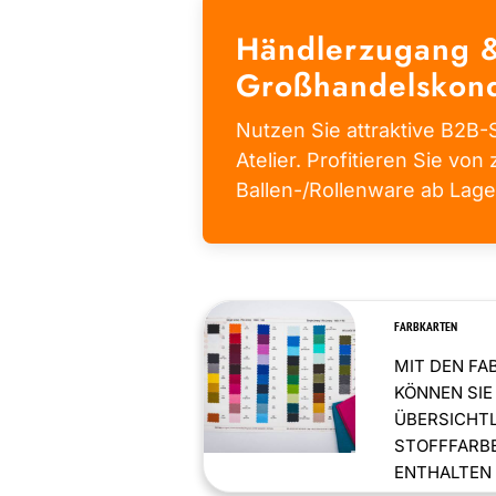
Händlerzugang 
Großhandelskond
Nutzen Sie attraktive B2B-S
Atelier. Profitieren Sie von 
Ballen-/Rollenware ab Lage
FARBKARTEN
MIT DEN FA
KÖNNEN SIE
ÜBERSICHT
STOFFFARBE
ENTHALTEN .