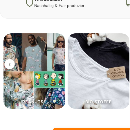
Nachhaltig & Fair produziert
‹
BIO.STOFFE
ECO.STOFFE