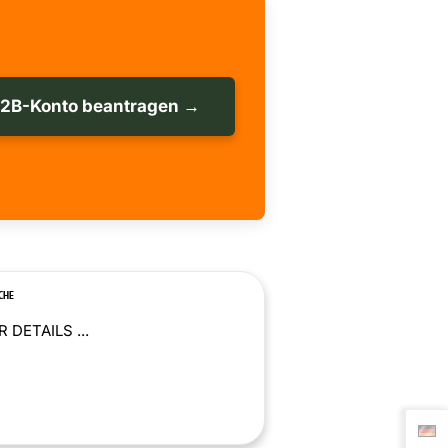
B2B-Konto beantragen →
CHE
 DETAILS ...