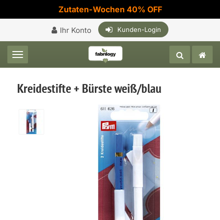
Zutaten-Wochen 40% OFF
Ihr Konto
Kunden-Login
Toggle navigation
Kreidestifte + Bürste weiß/blau