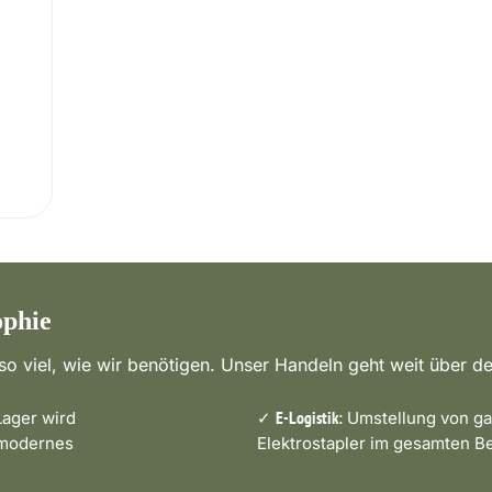
ophie
o viel, wie wir benötigen. Unser Handeln geht weit über de
ager wird
✓
Umstellung von ga
E-Logistik:
 modernes
Elektrostapler im gesamten Be