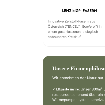
LENZING™ FASERN
Innovative Zellstoff-Fasern aus
Österreich (TENCEL™, EcoVero™) in
einem geschlossenen, biologisch
abbaubaren Kreislauf.
Unsere Firmenphilos
Wir entnehmen der Natur nur s
✓
Unser 800m² L
Effiziente Wärme:
ressourcenschonend über ein
Wärmepumpensystem beheizt.