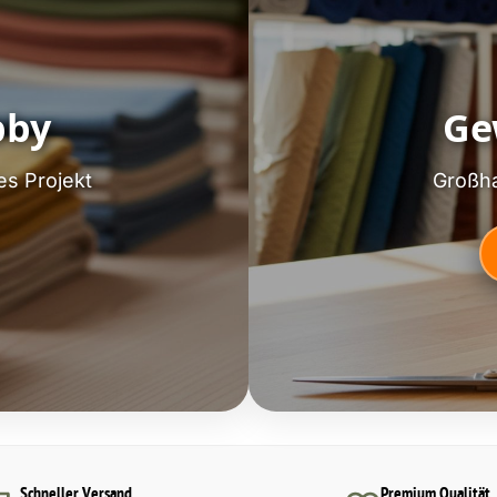
bby
Ge
es Projekt
Großha
Schneller Versand
Premium Qualität