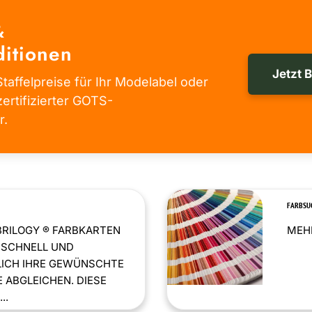
&
itionen
Jetzt 
taffelpreise für Ihr Modelabel oder
zertifizierter GOTS-
r.
FARBSU
BRILOGY ® FARBKARTEN
MEHR
 SCHNELL UND
LICH IHRE GEWÜNSCHTE
 ABGLEICHEN. DIESE
..