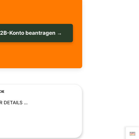
B2B-Konto beantragen →
CHE
 DETAILS ...