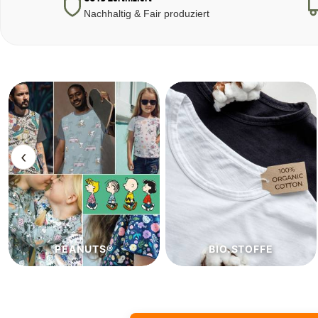
Nachhaltig & Fair produziert
‹
BIO.STOFFE
ECO.STOFFE