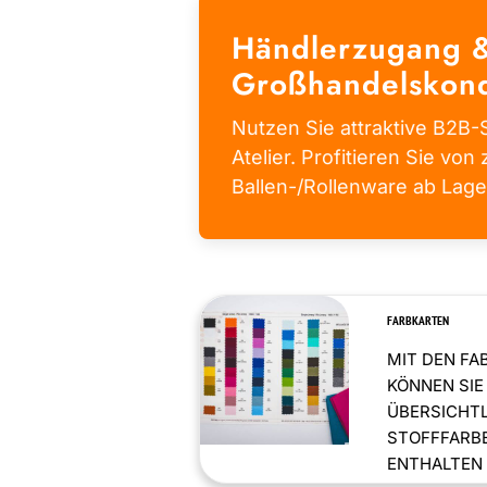
Händlerzugang 
Großhandelskond
Nutzen Sie attraktive B2B-S
Atelier. Profitieren Sie von 
Ballen-/Rollenware ab Lage
FARBKARTEN
MIT DEN FA
KÖNNEN SIE
ÜBERSICHT
STOFFFARBE
ENTHALTEN .