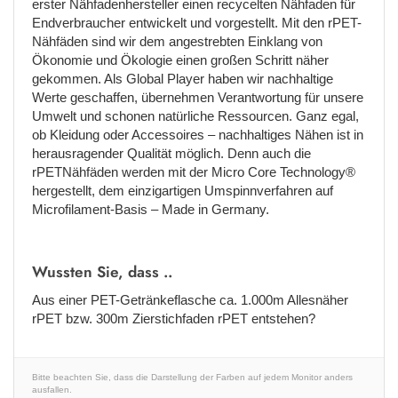
erster Nähfadenhersteller einen recycelten Nähfaden für
Endverbraucher entwickelt und vorgestellt. Mit den rPET-
Nähfäden sind wir dem angestrebten Einklang von
Ökonomie und Ökologie einen großen Schritt näher
gekommen. Als Global Player haben wir nachhaltige
Werte geschaffen, übernehmen Verantwortung für unsere
Umwelt und schonen natürliche Ressourcen. Ganz egal,
ob Kleidung oder Accessoires – nachhaltiges Nähen ist in
herausragender Qualität möglich. Denn auch die
rPETNähfäden werden mit der Micro Core Technology®
hergestellt, dem einzigartigen Umspinnverfahren auf
Microfilament-Basis – Made in Germany.
Wussten Sie, dass ..
Aus einer PET-Getränkeflasche ca. 1.000m Allesnäher
rPET bzw. 300m Zierstichfaden rPET entstehen?
Bitte beachten Sie, dass die Darstellung der Farben auf jedem Monitor anders
ausfallen.