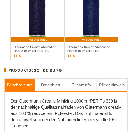
PASSENDE FARBE
PASSENDE FARBE
Gütermann Creativ Allesnäher
Gütermann Creativ Allesnäher
No.100 100m rPET Fb.339
No.100 100m rPET Fb.13
3,11 €
3,11 €
PRODUKTBESCHREIBUNG
Beschreibung
Datenblatt
Zusatzinfo
Pflegehinweis
Der Gütermann Creativ Miniking 1000m rPET Fb.339 ist
der nachhaltige Qualitätsnähfaden von Gütermann creativ
aus 100 % recyceltem Polyester. Das Rohmaterial für
den umweltschonenden Nähfaden liefern recycelte PET-
Flaschen.