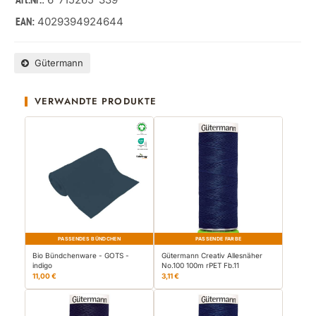
Art.Nr.
4029394924644
EAN:
Gütermann
VERWANDTE PRODUKTE
PASSENDES BÜNDCHEN
PASSENDE FARBE
Bio Bündchenware - GOTS -
Gütermann Creativ Allesnäher
indigo
No.100 100m rPET Fb.11
11,00 €
3,11 €