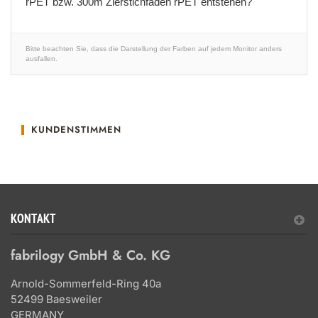
rPET bzw. 300m Zierstichfaden rPET entstehen?
Bitte beachten Sie, dass die Darstellung der Farben auf jedem Monitor anders
ausfallen.
KUNDENSTIMMEN
KONTAKT
fabrilogy GmbH & Co. KG
Arnold-Sommerfeld-Ring 40a
52499 Baesweiler
GERMANY