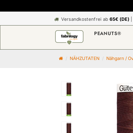
Versandkostenfrei ab
65€ (DE)
PEANUTS®
S
NÄHZUTATEN
Nähgarn / O
t
a
r
t
s
e
i
t
e