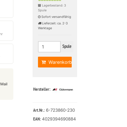
Lagerbestand: 3
Spule
Sofort versandfähig
Lieferzeit: ca. 2-3
Werktage
hr
Spule
r
Warenkorb
Mail
Hersteller:
: 6-723860-230
Art.Nr.
4029394690884
EAN: