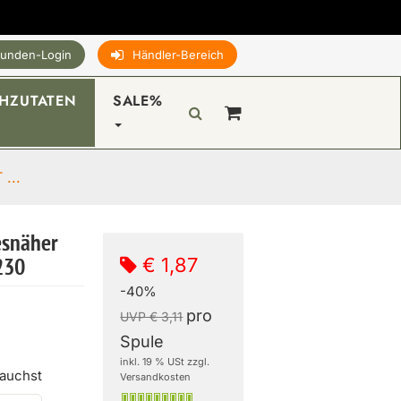
unden-Login
Händler-Bereich
HZUTATEN
SALE%
...
esnäher
€ 1,87
230
-40%
pro
UVP € 3,11
Spule
inkl. 19 % USt zzgl.
rauchst
Versandkosten