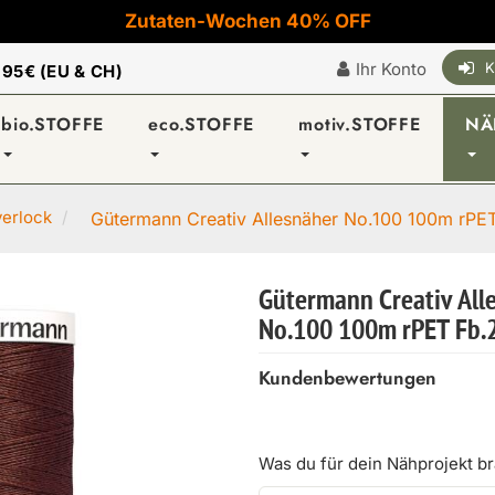
Zutaten-Wochen 40% OFF
Ihr Konto
K
|
95€ (EU & CH)
bio.STOFFE
eco.STOFFE
motiv.STOFFE
NÄ
verlock
Gütermann Creativ Allesnäher No.100 100m rPET 
Gütermann Creativ All
No.100 100m rPET Fb.
Kundenbewertungen
Was du für dein Nähprojekt b