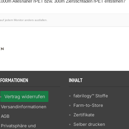
1.000m Allesnäher rPET bzw. 300m Zierstichfaden rPET entstehen?
 auf jedem Monitor anders ausfallen.
EN
NFORMATIONEN
INHALT
fabrilogy™ Stoffe
Vertrag widerrufen
Farm-to-Store
Versandinformationen
Zertifikate
AGB
Selber drucken
Privatsphäre und