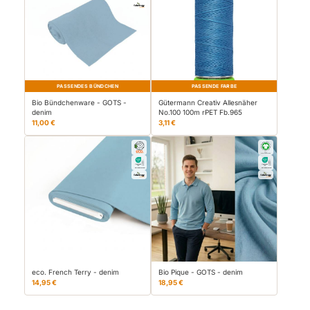
PASSENDES BÜNDCHEN
PASSENDE FARBE
Bio Bündchenware - GOTS -
Gütermann Creativ Allesnäher
denim
No.100 100m rPET Fb.965
11,00 €
3,11 €
eco. French Terry - denim
Bio Pique - GOTS - denim
14,95 €
18,95 €