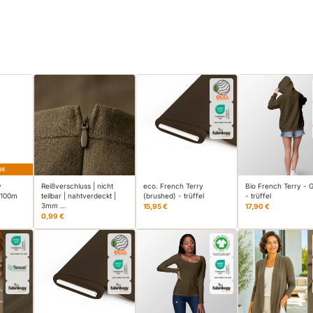
BE
v
Reißverschluss | nicht
eco. French Terry
Bio French Terry -
 100m
teilbar | nahtverdeckt |
(brushed) - trüffel
- trüffel
3mm …
15,95 €
17,90 €
0,99 €