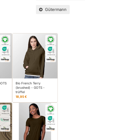
Gütermann
 GOTS
Bio French Terry
(brushed) - GOTS -
trüffel
18,95 €