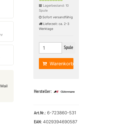
Lagerbestand: 10
Spule
Sofort versandfähig
Lieferzeit: ca. 2-3
Werktage
hr
Spule
r
Warenkorb
Mail
Hersteller:
: 6-723860-531
Art.Nr.
4029394690587
EAN: