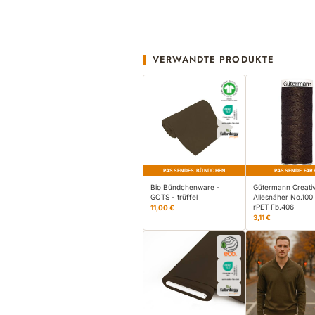
VERWANDTE PRODUKTE
PASSENDES BÜNDCHEN
PASSENDE FAR
Bio Bündchenware -
Gütermann Creati
GOTS - trüffel
Allesnäher No.100
rPET Fb.406
11,00 €
3,11 €