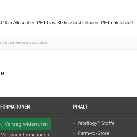
1.000m Allesnäher rPET bzw. 300m Zierstichfaden rPET entstehen?
 auf jedem Monitor anders ausfallen.
EN
NFORMATIONEN
INHALT
fabrilogy™ Stoffe
Vertrag widerrufen
Farm-to-Store
Versandinformationen