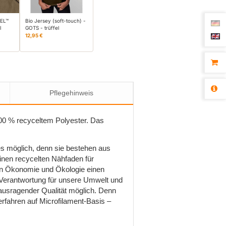
CEL™
Bio Jersey (soft-touch) -
l
GOTS - trüffel
12,95 €
Pflegehinweis
00 % recyceltem Polyester. Das
s möglich, denn sie bestehen aus
inen recycelten Nähfaden für
von Ökonomie und Ökologie einen
 Verantwortung für unsere Umwelt und
ausragender Qualität möglich. Denn
rfahren auf Microfilament-Basis –