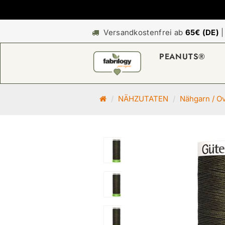
Versandkostenfrei ab
65€ (DE)
PEANUTS®
S
NÄHZUTATEN
Nähgarn / O
t
a
r
t
s
e
i
t
e