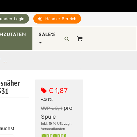
unden-Login
Händler-Bereich
HZUTATEN
SALE%
...
esnäher
€ 1,87
531
-40%
pro
UVP € 3,11
Spule
inkl. 19 % USt zzgl.
rauchst
Versandkosten