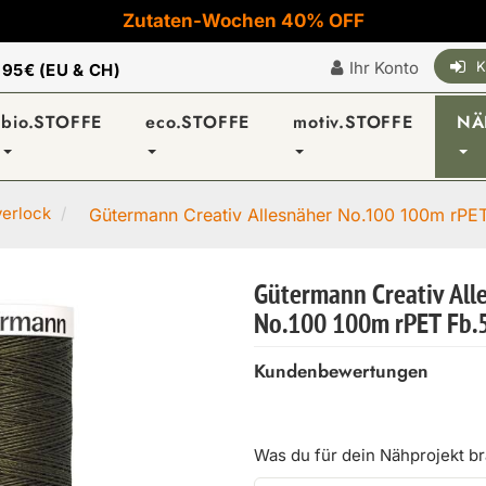
Zutaten-Wochen 40% OFF
Ihr Konto
K
|
95€ (EU & CH)
bio.STOFFE
eco.STOFFE
motiv.STOFFE
NÄ
verlock
Gütermann Creativ Allesnäher No.100 100m rPET 
Gütermann Creativ All
No.100 100m rPET Fb.
Kundenbewertungen
Was du für dein Nähprojekt b