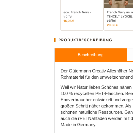
eco. French Terry -
French Terry uni m
trüffel
TENCEL™ LYOCEL
trüffel
14,95 €
20,50 €
PRODUKTBESCHREIBUNG
Beschreibung
Der Gütermann Creativ Allesnäher No
Rohmaterial für den umweltschonende
Weil wir Natur lieben Schönes nähen
100 % recycelten PET-Flaschen. Bere
Endverbraucher entwickelt und vorge
großen Schritt näher gekommen. Als 
schonen natürliche Ressourcen. Ganz
auch die rPETNähfäden werden mit de
Made in Germany.