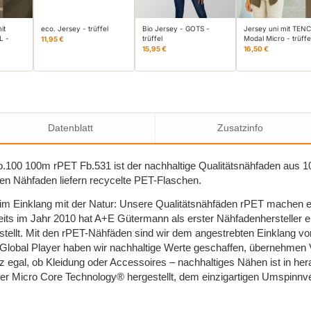
it
eco. Jersey - trüffel
Bio Jersey - GOTS -
Jersey uni mit TEN
L -
trüffel
Modal Micro - trüffe
11,95 €
15,95 €
16,50 €
Datenblatt
Zusatzinfo
.100 100m rPET Fb.531 ist der nachhaltige Qualitätsnähfaden aus 1
n Nähfaden liefern recycelte PET-Flaschen.
 im Einklang mit der Natur: Unsere Qualitätsnähfäden rPET machen e
its im Jahr 2010 hat A+E Gütermann als erster Nähfadenhersteller e
stellt. Mit den rPET-Nähfäden sind wir dem angestrebten Einklang 
Global Player haben wir nachhaltige Werte geschaffen, übernehmen
 egal, ob Kleidung oder Accessoires – nachhaltiges Nähen ist in her
r Micro Core Technology® hergestellt, dem einzigartigen Umspinnve