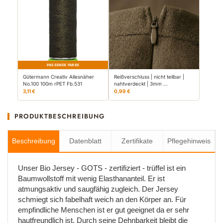
PASSENDE FARBE
Gütermann Creativ Allesnäher
Reißverschluss | nicht teilbar |
No.100 100m rPET Fb.531
nahtverdeckt | 3mm …
3,11 €
0,99 €
PRODUKTBESCHREIBUNG
Beschreibung
Datenblatt
Zertifikate
Pflegehinweis
Unser Bio Jersey - GOTS - zertifiziert - trüffel ist ein
Baumwollstoff mit wenig Elasthananteil. Er ist
atmungsaktiv und saugfähig zugleich. Der Jersey
schmiegt sich fabelhaft weich an den Körper an. Für
empfindliche Menschen ist er gut geeignet da er sehr
hautfreundlich ist. Durch seine Dehnbarkeit bleibt die