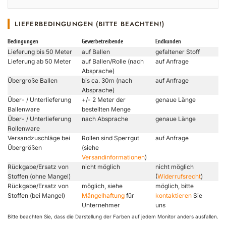
LIEFERBEDINGUNGEN (BITTE BEACHTEN!)
Bedingungen
Gewerbetreibende
Endkunden
Lieferung bis 50 Meter
auf Ballen
gefaltener Stoff
Lieferung ab 50 Meter
auf Ballen/Rolle (nach
auf Anfrage
Absprache)
Übergroße Ballen
bis ca. 30m (nach
auf Anfrage
Absprache)
Über- / Unterlieferung
+/- 2 Meter der
genaue Länge
Ballenware
bestellten Menge
Über- / Unterlieferung
nach Absprache
genaue Länge
Rollenware
Versandzuschläge bei
Rollen sind Sperrgut
auf Anfrage
Übergrößen
(siehe
Versandinformationen
)
Rückgabe/Ersatz von
nicht möglich
nicht möglich
Stoffen (ohne Mangel)
(
Widerrufsrecht
)
Rückgabe/Ersatz von
möglich, siehe
möglich, bitte
Stoffen (bei Mangel)
Mängelhaftung
für
kontaktieren
Sie
Unternehmer
uns
Bitte beachten Sie, dass die Darstellung der Farben auf jedem Monitor anders ausfallen.