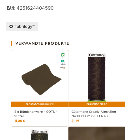
4251624404590
EAN:
fabrilogy™
VERWANDTE PRODUKTE
PASSENDES BÜNDCHEN
PASSENDE FARBE
Bio Bündchenware - GOTS -
Gütermann Creativ Allesnäher
trüffel
No.100 100m rPET Fb.406
11,00 €
3,11 €