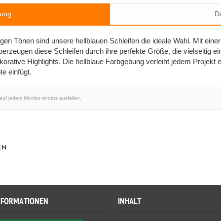
bung
Da
elligen Tönen sind unsere hellblauen Schleifen die ideale Wahl. Mit e
zeugen diese Schleifen durch ihre perfekte Größe, die vielseitig ein
rative Highlights. Die hellblaue Farbgebung verleiht jedem Projekt ei
e einfügt.
 auf jedem Monitor anders ausfallen.
EN
NFORMATIONEN
INHALT