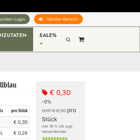
unden-Login
Händler-Bereich
HZUTATEN
SALE%
llblau
€ 0,30
-0%
pro
is
pro Stück
UVP € 0,30
Stück
€ 0,30
inkl. 19 % USt zzgl.
Versandkosten
 %
€ 0,26