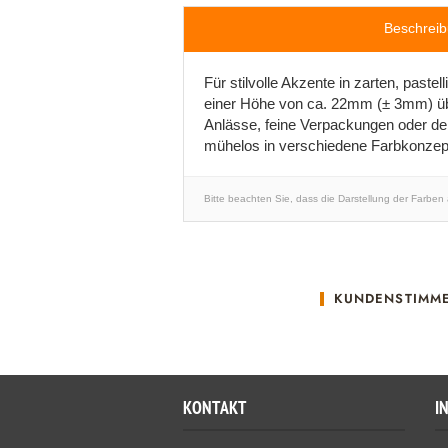
Beschrei
Für stilvolle Akzente in zarten, past
einer Höhe von ca. 22mm (± 3mm) über
Anlässe, feine Verpackungen oder deko
mühelos in verschiedene Farbkonzept
Bitte beachten Sie, dass die Darstellung der Farben
KUNDENSTIMM
KONTAKT
I