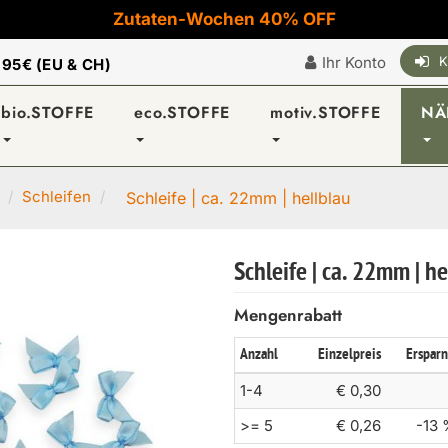
Zutaten-Wochen 40% OFF
Ihr Konto
K
|
95€ (EU & CH)
bio.STOFFE
eco.STOFFE
motiv.STOFFE
NÄ
Schleifen
Schleife | ca. 22mm | hellblau
Schleife | ca. 22mm | he
Mengenrabatt
Anzahl
Einzelpreis
Ersparn
1-4
€ 0,30
>= 5
€ 0,26
-13