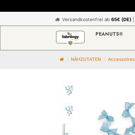
Versandkostenfrei ab
65€ (DE)
PEANUTS®
S
NÄHZUTATEN
Accessoires
t
a
r
t
s
e
i
t
e