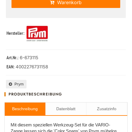
Warenkorb
Hersteller:
: 6-673115
Art.Nr.
4002276731158
EAN:
Prym
PRODUKTBESCHREIBUNG
Beschreibung
Datenblatt
Zusatzinfo
Mit diesem speziellen Werkzeug-Set für die VARIO-
Zange lassen sich die 'Color Snaps' von Prym mühelos