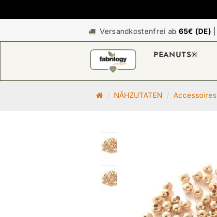
Versandkostenfrei ab
65€ (DE)
PEANUTS®
S
NÄHZUTATEN
Accessoires
t
a
r
t
s
e
i
t
e