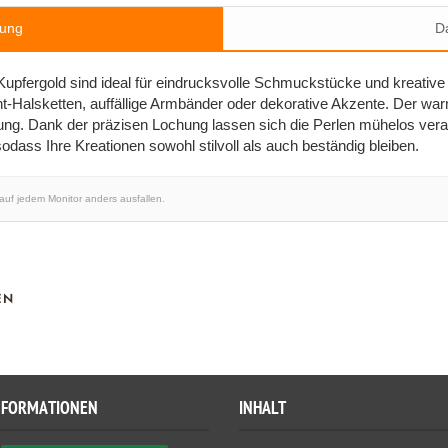
bung
Da
upfergold sind ideal für eindrucksvolle Schmuckstücke und kreative 
t-Halsketten, auffällige Armbänder oder dekorative Akzente. Der wa
lung. Dank der präzisen Lochung lassen sich die Perlen mühelos verar
 sodass Ihre Kreationen sowohl stilvoll als auch beständig bleiben.
 auf jedem Monitor anders ausfallen.
EN
NFORMATIONEN
INHALT