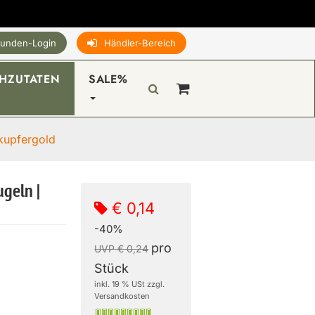
unden-Login
Händler-Bereich
HZUTATEN
SALE%
 kupfergold
ugeln |
€ 0,14
-40%
pro
UVP € 0,24
Stück
inkl. 19 % USt zzgl.
Versandkosten