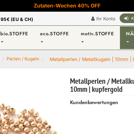
Zutaten-Wochen 40% OFF
Ihr Konto
K
|
95€ (EU & CH)
bio.STOFFE
eco.STOFFE
motiv.STOFFE
NÄ
Perlen / Kugeln
Metallperlen / Metallkugeln | 10mm |
Metallperlen / Metallk
10mm | kupfergold
Kundenbewertungen