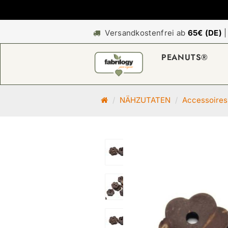
Versandkostenfrei ab
65€ (DE)
PEANUTS®
S
NÄHZUTATEN
Accessoires
t
a
r
t
s
e
i
t
e