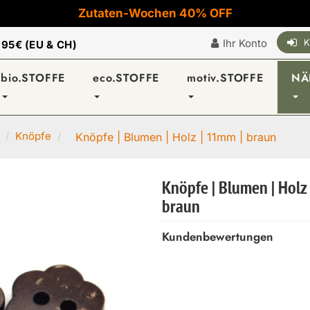
Zutaten-Wochen 40% OFF
Ihr Konto
K
|
95€ (EU & CH)
bio.STOFFE
eco.STOFFE
motiv.STOFFE
NÄ
Knöpfe
Knöpfe | Blumen | Holz | 11mm | braun
Knöpfe | Blumen | Holz
braun
Kundenbewertungen