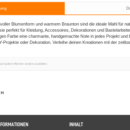
bung
Da
lvoller Blumenform und warmem Braunton sind die ideale Wahl für natü
 perfekt für Kleidung, Accessoires, Dekorationen und Bastelarbeit
digen Farbe eine charmante, handgemachte Note in jedes Projekt und bi
-Projekte oder Dekoration. Verleihe deinen Kreationen mit der zeitl
 auf jedem Monitor anders ausfallen.
EN
NFORMATIONEN
INHALT