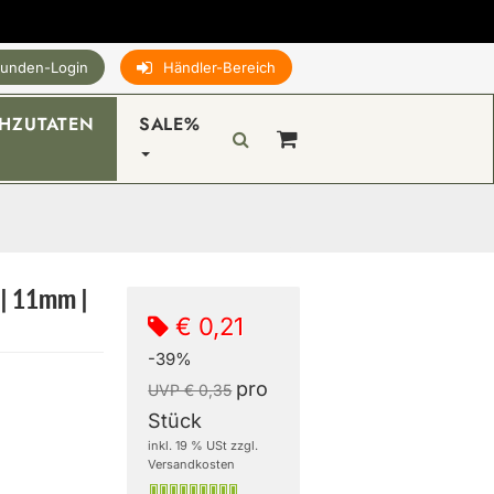
unden-Login
Händler-Bereich
HZUTATEN
SALE%
 | 11mm |
€ 0,21
-39%
pro
UVP € 0,35
Stück
inkl. 19 % USt zzgl.
Versandkosten