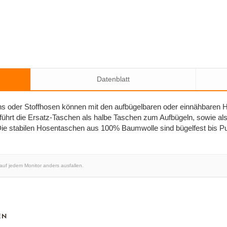
Datenblatt
s oder Stoffhosen können mit den aufbügelbaren oder einnähbaren H
führt die Ersatz-Taschen als halbe Taschen zum Aufbügeln, sowie a
e stabilen Hosentaschen aus 100% Baumwolle sind bügelfest bis Pu
 auf jedem Monitor anders ausfallen.
EN