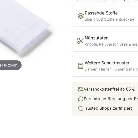
Passende Stoffe
über 1 500 Stoffe entdecken
Nähzutaten
Knöpfe, Reißverschlüsse & me
Weitere Schnittmuster
er to zoom
Damen, Herren, Kinder & meh
Versandkostenfrei ab 65 €
Persönliche Beratung per E-
Trusted Shops zertifiziert