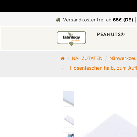
Versandkostenfrei ab
65€ (DE)
PEANUTS®
S
NÄHZUTATEN
Nähwerkzeug
t
Hosentaschen halb, zum Auf
a
r
t
s
e
i
t
e