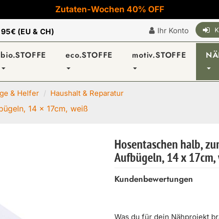
Zutaten-Wochen 40% OFF
Ihr Konto
K
|
95€ (EU & CH)
bio.STOFFE
eco.STOFFE
motiv.STOFFE
NÄ
e & Helfer
Haushalt & Reparatur
bügeln, 14 x 17cm, weiß
Hosentaschen halb, z
Aufbügeln, 14 x 17cm,
Kundenbewertungen
Was du für dein Nähprojekt b