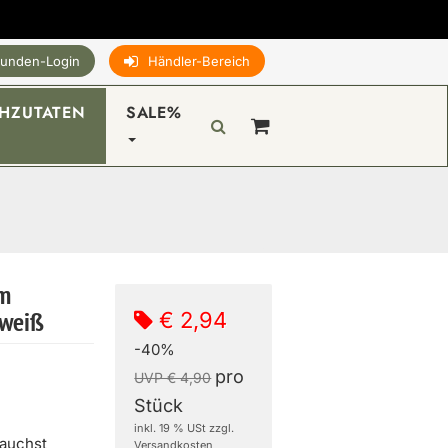
unden-Login
Händler-Bereich
HZUTATEN
SALE%
um
€ 2,94
 weiß
-40%
pro
UVP € 4,90
Stück
inkl. 19 % USt zzgl.
rauchst
Versandkosten