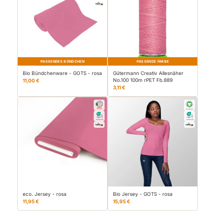
PASSENDES BÜNDCHEN
PASSENDE FARBE
Bio Bündchenware - GOTS - rosa
Gütermann Creativ Allesnäher
No.100 100m rPET Fb.889
11,00 €
3,11 €
eco. Jersey - rosa
Bio Jersey - GOTS - rosa
11,95 €
15,95 €