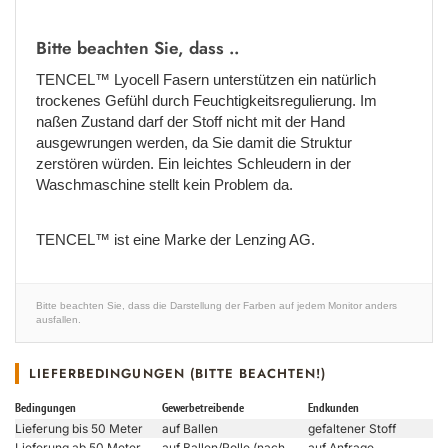
Bitte beachten Sie, dass ..
TENCEL™ Lyocell Fasern unterstützen ein natürlich
trockenes Gefühl durch Feuchtigkeitsregulierung. Im
naßen Zustand darf der Stoff nicht mit der Hand
ausgewrungen werden, da Sie damit die Struktur
zerstören würden. Ein leichtes Schleudern in der
Waschmaschine stellt kein Problem da.
TENCEL™ ist eine Marke der Lenzing AG.
Bitte beachten Sie, dass die Darstellung der Farben auf jedem Monitor anders
ausfallen.
LIEFERBEDINGUNGEN (BITTE BEACHTEN!)
Bedingungen
Gewerbetreibende
Endkunden
Lieferung bis 50 Meter
auf Ballen
gefaltener Stoff
Lieferung ab 50 Meter
auf Ballen/Rolle (nach
auf Anfrage