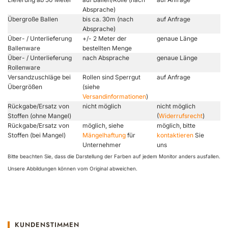
Absprache)
Übergroße Ballen
bis ca. 30m (nach
auf Anfrage
Absprache)
Über- / Unterlieferung
+/- 2 Meter der
genaue Länge
Ballenware
bestellten Menge
Über- / Unterlieferung
nach Absprache
genaue Länge
Rollenware
Versandzuschläge bei
Rollen sind Sperrgut
auf Anfrage
Übergrößen
(siehe
Versandinformationen
)
Rückgabe/Ersatz von
nicht möglich
nicht möglich
Stoffen (ohne Mangel)
(
Widerrufsrecht
)
Rückgabe/Ersatz von
möglich, siehe
möglich, bitte
Stoffen (bei Mangel)
Mängelhaftung
für
kontaktieren
Sie
Unternehmer
uns
Bitte beachten Sie, dass die Darstellung der Farben auf jedem Monitor anders ausfallen.
Unsere Abbildungen können vom Original abweichen.
KUNDENSTIMMEN