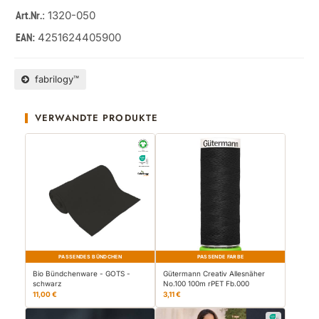
: 1320-050
Art.Nr.
4251624405900
EAN:
fabrilogy™
VERWANDTE PRODUKTE
PASSENDES BÜNDCHEN
PASSENDE FARBE
Bio Bündchenware - GOTS -
Gütermann Creativ Allesnäher
schwarz
No.100 100m rPET Fb.000
11,00 €
3,11 €