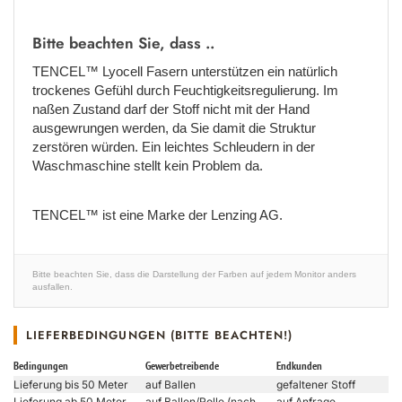
Bitte beachten Sie, dass ..
TENCEL™ Lyocell Fasern unterstützen ein natürlich
trockenes Gefühl durch Feuchtigkeitsregulierung. Im
naßen Zustand darf der Stoff nicht mit der Hand
ausgewrungen werden, da Sie damit die Struktur
zerstören würden. Ein leichtes Schleudern in der
Waschmaschine stellt kein Problem da.
TENCEL™ ist eine Marke der Lenzing AG.
Bitte beachten Sie, dass die Darstellung der Farben auf jedem Monitor anders
ausfallen.
LIEFERBEDINGUNGEN (BITTE BEACHTEN!)
Bedingungen
Gewerbetreibende
Endkunden
Lieferung bis 50 Meter
auf Ballen
gefaltener Stoff
Lieferung ab 50 Meter
auf Ballen/Rolle (nach
auf Anfrage