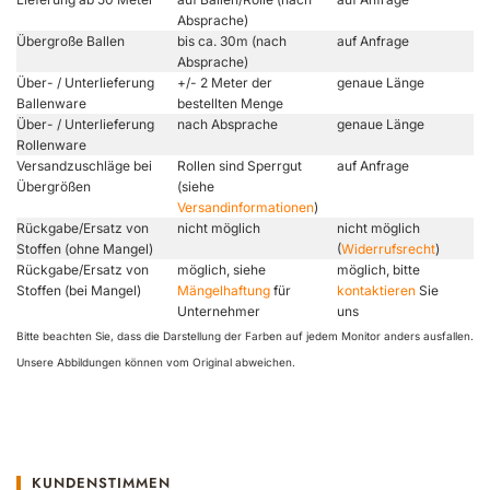
Absprache)
Übergroße Ballen
bis ca. 30m (nach
auf Anfrage
Absprache)
Über- / Unterlieferung
+/- 2 Meter der
genaue Länge
Ballenware
bestellten Menge
Über- / Unterlieferung
nach Absprache
genaue Länge
Rollenware
Versandzuschläge bei
Rollen sind Sperrgut
auf Anfrage
Übergrößen
(siehe
Versandinformationen
)
Rückgabe/Ersatz von
nicht möglich
nicht möglich
Stoffen (ohne Mangel)
(
Widerrufsrecht
)
Rückgabe/Ersatz von
möglich, siehe
möglich, bitte
Stoffen (bei Mangel)
Mängelhaftung
für
kontaktieren
Sie
Unternehmer
uns
Bitte beachten Sie, dass die Darstellung der Farben auf jedem Monitor anders ausfallen.
Unsere Abbildungen können vom Original abweichen.
KUNDENSTIMMEN