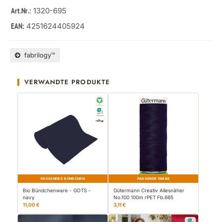
: 1320-695
Art.Nr.
4251624405924
EAN:
fabrilogy™
VERWANDTE PRODUKTE
PASSENDES BÜNDCHEN
PASSENDE FARBE
Bio Bündchenware - GOTS -
Gütermann Creativ Allesnäher
navy
No.100 100m rPET Fb.665
11,00 €
3,11 €