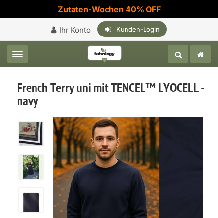
Zutaten-Wochen 40% OFF
Ihr Konto
Kunden-Login
Toggle navigation
French Terry uni mit TENCEL™ LYOCELL -
navy