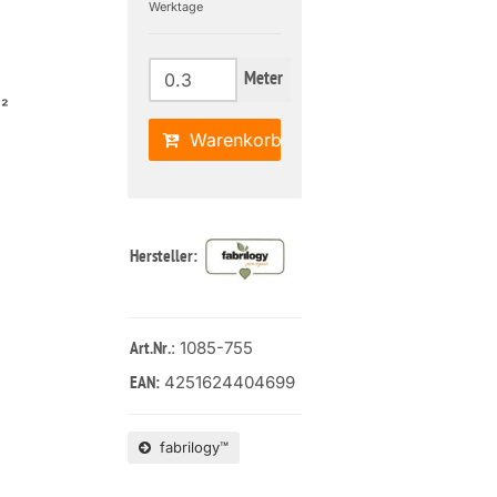
Werktage
Meter
m²
Warenkorb
Hersteller:
: 1085-755
Art.Nr.
4251624404699
EAN:
fabrilogy™