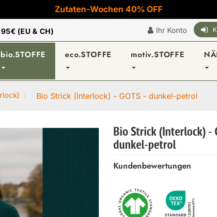
Zutaten-Wochen 40% OFF
Ihr Konto
K
|
95€ (EU & CH)
bio.STOFFE
eco.STOFFE
motiv.STOFFE
NÄ
erlock)
Bio Strick (Interlock) - GOTS - dunkel-petrol
Bio Strick (Interlock) -
dunkel-petrol
Kundenbewertungen