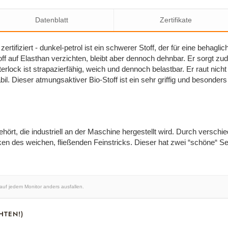
Datenblatt
Zertifikate
zertifiziert - dunkel-petrol ist ein schwerer Stoff, der für eine behag
off auf Elasthan verzichten, bleibt aber dennoch dehnbar. Er sorgt z
terlock ist strapazierfähig, weich und dennoch belastbar. Er raut nicht
l. Dieser atmungsaktiver Bio-Stoff ist ein sehr griffig und besonders
hört, die industriell an der Maschine hergestellt wird. Durch versch
en des weichen, fließenden Feinstricks. Dieser hat zwei “schöne“ Seit
 auf jedem Monitor anders ausfallen.
HTEN!)