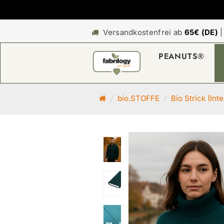
Versandkostenfrei ab
65€ (DE)
PEANUTS®
S
bio.STOFFE
Bio Strick (Int
t
a
r
t
s
e
i
t
e