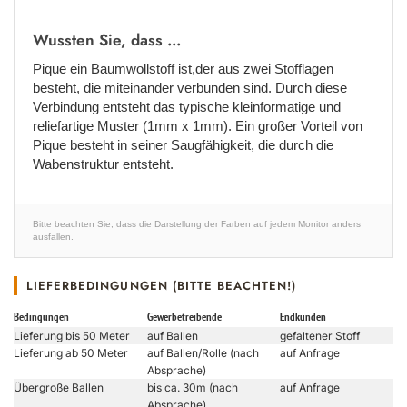
Wussten Sie, dass ...
Pique ein Baumwollstoff ist,der aus zwei Stofflagen
besteht, die miteinander verbunden sind. Durch diese
Verbindung entsteht das typische kleinformatige und
reliefartige Muster (1mm x 1mm). Ein großer Vorteil von
Pique besteht in seiner Saugfähigkeit, die durch die
Wabenstruktur entsteht.
Bitte beachten Sie, dass die Darstellung der Farben auf jedem Monitor anders
ausfallen.
LIEFERBEDINGUNGEN (BITTE BEACHTEN!)
Bedingungen
Gewerbetreibende
Endkunden
Lieferung bis 50 Meter
auf Ballen
gefaltener Stoff
Lieferung ab 50 Meter
auf Ballen/Rolle (nach
auf Anfrage
Absprache)
Übergroße Ballen
bis ca. 30m (nach
auf Anfrage
Absprache)