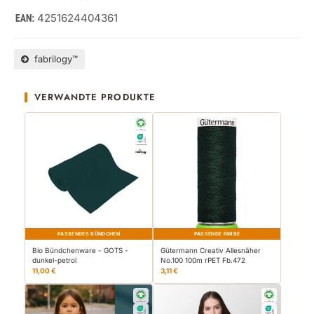
4251624404361
EAN:
fabrilogy™
VERWANDTE PRODUKTE
PASSENDES BÜNDCHEN
PASSENDE FARBE
Bio Bündchenware - GOTS -
Gütermann Creativ Allesnäher
dunkel-petrol
No.100 100m rPET Fb.472
11,00 €
3,11 €