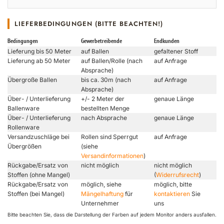
LIEFERBEDINGUNGEN (BITTE BEACHTEN!)
Bedingungen
Gewerbetreibende
Endkunden
Lieferung bis 50 Meter
auf Ballen
gefaltener Stoff
Lieferung ab 50 Meter
auf Ballen/Rolle (nach
auf Anfrage
Absprache)
Übergroße Ballen
bis ca. 30m (nach
auf Anfrage
Absprache)
Über- / Unterlieferung
+/- 2 Meter der
genaue Länge
Ballenware
bestellten Menge
Über- / Unterlieferung
nach Absprache
genaue Länge
Rollenware
Versandzuschläge bei
Rollen sind Sperrgut
auf Anfrage
Übergrößen
(siehe
Versandinformationen
)
Rückgabe/Ersatz von
nicht möglich
nicht möglich
Stoffen (ohne Mangel)
(
Widerrufsrecht
)
Rückgabe/Ersatz von
möglich, siehe
möglich, bitte
Stoffen (bei Mangel)
Mängelhaftung
für
kontaktieren
Sie
Unternehmer
uns
Bitte beachten Sie, dass die Darstellung der Farben auf jedem Monitor anders ausfallen.