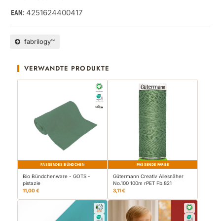
4251624400417
EAN:
fabrilogy™
VERWANDTE PRODUKTE
PASSENDES BÜNDCHEN
PASSENDE FARBE
Bio Bündchenware - GOTS -
Gütermann Creativ Allesnäher
pistazie
No.100 100m rPET Fb.821
11,00 €
3,11 €