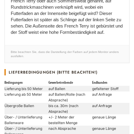
French Terry oder auch Sommersweat genannt, auf
Rundstrickmaschinen verknüpft wird, wobei ein
Futterfaden an der Innenseite beigefügt wird? Dieser
Futterfaden ist später als Schlinge auf der linken Seite zu
sehen. Die Außenseite des French Terry ist gebürstet und
der Stoff weist eine hohe Formbeständigkeit auf.
Bitte beachten Sie, dass die Darstellung der Farben auf jedem Monitor anders
ausfallen.
LIEFERBEDINGUNGEN (BITTE BEACHTEN!)
Bedingungen
Gewerbetreibende
Endkunden
Lieferung bis 50 Meter
auf Ballen
gefaltener Stoff
Lieferung ab 50 Meter
auf Ballen/Rolle (nach
auf Anfrage
Absprache)
Übergroße Ballen
bis ca. 30m (nach
auf Anfrage
Absprache)
Über- / Unterlieferung
+/- 2 Meter der
genaue Länge
Ballenware
bestellten Menge
Über- / Unterlieferung
nach Absprache
genaue Länge