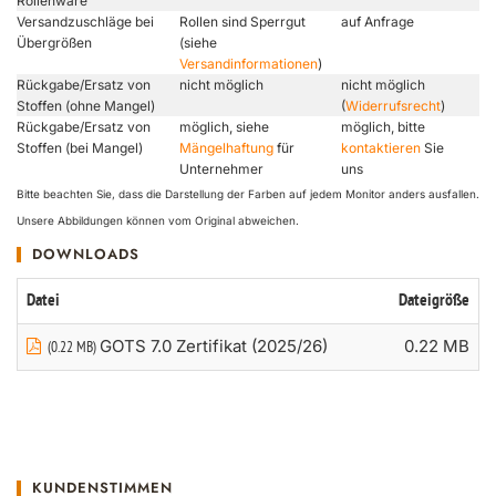
Rollenware
Versandzuschläge bei
Rollen sind Sperrgut
auf Anfrage
Übergrößen
(siehe
Versandinformationen
)
Rückgabe/Ersatz von
nicht möglich
nicht möglich
Stoffen (ohne Mangel)
(
Widerrufsrecht
)
Rückgabe/Ersatz von
möglich, siehe
möglich, bitte
Stoffen (bei Mangel)
Mängelhaftung
für
kontaktieren
Sie
Unternehmer
uns
Bitte beachten Sie, dass die Darstellung der Farben auf jedem Monitor anders ausfallen.
Unsere Abbildungen können vom Original abweichen.
DOWNLOADS
Datei
Dateigröße
GOTS 7.0 Zertifikat (2025/26)
0.22 MB
(0.22 MB)
KUNDENSTIMMEN