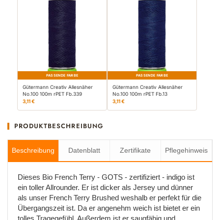
PASSENDE FARBE
PASSENDE FARBE
Gütermann Creativ Allesnäher
Gütermann Creativ Allesnäher
No.100 100m rPET Fb.339
No.100 100m rPET Fb.13
3,11 €
3,11 €
PRODUKTBESCHREIBUNG
Beschreibung
Datenblatt
Zertifikate
Pflegehinweis
Dieses Bio French Terry - GOTS - zertifiziert - indigo ist
ein toller Allrounder. Er ist dicker als Jersey und dünner
als unser French Terry Brushed weshalb er perfekt für die
Übergangszeit ist. Da er angenehm weich ist bietet er ein
tolles Tragegefühl. Außerdem ist er saugfähig und