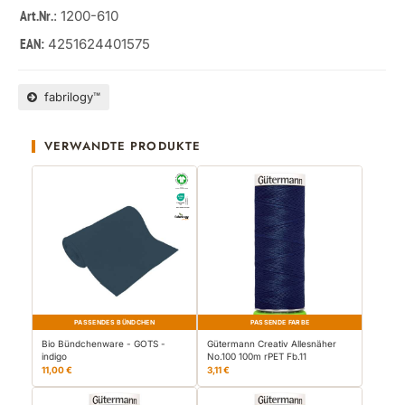
: 1200-610
Art.Nr.
4251624401575
EAN:
fabrilogy™
VERWANDTE PRODUKTE
PASSENDES BÜNDCHEN
PASSENDE FARBE
Bio Bündchenware - GOTS -
Gütermann Creativ Allesnäher
indigo
No.100 100m rPET Fb.11
11,00 €
3,11 €