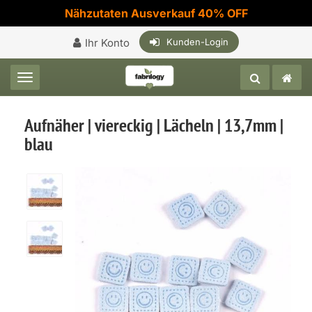
Nähzutaten Ausverkauf 40% OFF
Ihr Konto
Kunden-Login
Toggle navigation
Aufnäher | viereckig | Lächeln | 13,7mm |
blau