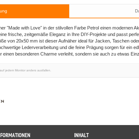
bung
Da
er "Made with Love" in der stilvollen Farbe Petrol einen modernen 
 eine frische, zeitgemäße Eleganz in Ihre DIY-Projekte und passt perfe
öße von 20x50 mm ist dieser Aufnäher ideal für Jacken, Taschen ode
hochwertige Lederverarbeitung und die feine Prägung sorgen für ein ed
nur einen besonderen Charme verleiht, sondern sie auch zu etwas Ein
 auf jedem Monitor anders ausfallen.
EN
NFORMATIONEN
INHALT