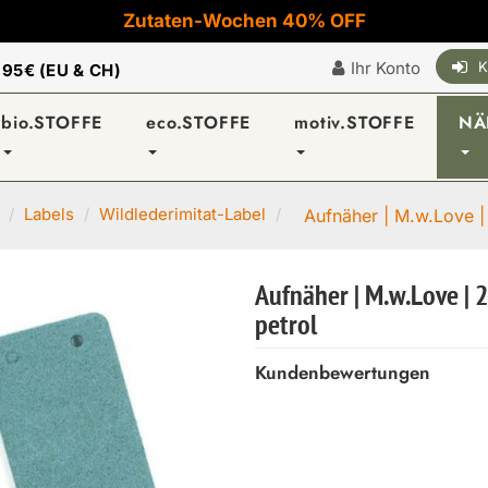
Zutaten-Wochen 40% OFF
Ihr Konto
K
|
95€ (EU & CH)
bio.STOFFE
eco.STOFFE
motiv.STOFFE
NÄ
Labels
Wildlederimitat-Label
Aufnäher | M.w.Love 
Aufnäher | M.w.Love |
petrol
Kundenbewertungen