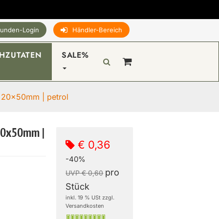
unden-Login
Händler-Bereich
HZUTATEN
SALE%
| 20x50mm | petrol
 20x50mm |
€ 0,36
-40%
pro
UVP € 0,60
Stück
inkl. 19 % USt zzgl.
Versandkosten