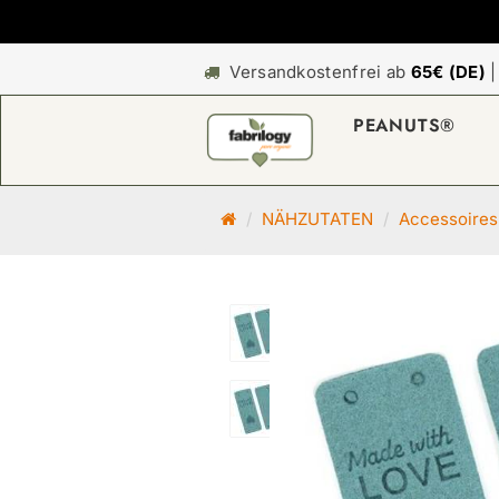
Versandkostenfrei ab
65€ (DE)
PEANUTS®
S
NÄHZUTATEN
Accessoires
t
a
r
t
s
e
i
t
e