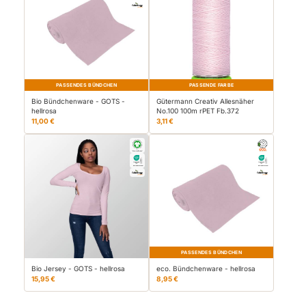
PASSENDES BÜNDCHEN
PASSENDE FARBE
Bio Bündchenware - GOTS -
Gütermann Creativ Allesnäher
hellrosa
No.100 100m rPET Fb.372
11,00 €
3,11 €
PASSENDES BÜNDCHEN
Bio Jersey - GOTS - hellrosa
eco. Bündchenware - hellrosa
15,95 €
8,95 €