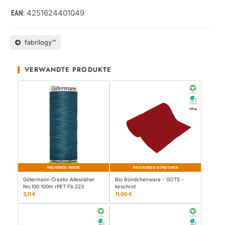
4251624401049
EAN:
fabrilogy™
VERWANDTE PRODUKTE
PASSENDE FARBE
PASSENDES BÜNDCHEN
Gütermann Creativ Allesnäher
Bio Bündchenware - GOTS -
No.100 100m rPET Fb.223
kirschrot
3,11 €
11,00 €