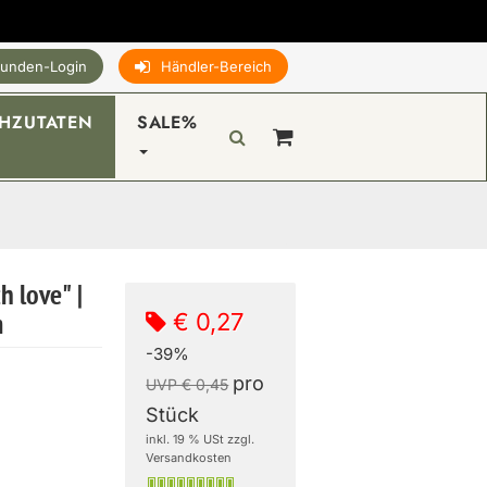
unden-Login
Händler-Bereich
HZUTATEN
SALE%
 love" |
€ 0,27
m
-39%
pro
UVP € 0,45
Stück
inkl. 19 % USt zzgl.
Versandkosten