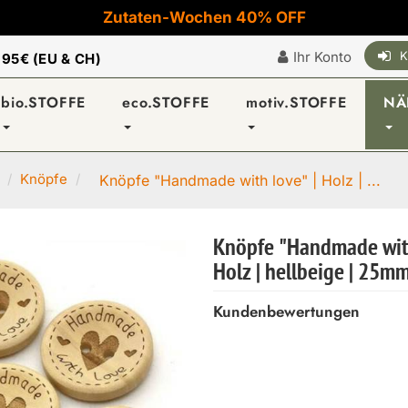
Zutaten-Wochen 40% OFF
Ihr Konto
K
|
95€ (EU & CH)
bio.STOFFE
eco.STOFFE
motiv.STOFFE
NÄ
Knöpfe
Knöpfe "Handmade with love" | Holz | ...
Knöpfe "Handmade with
Holz | hellbeige | 25m
Kundenbewertungen