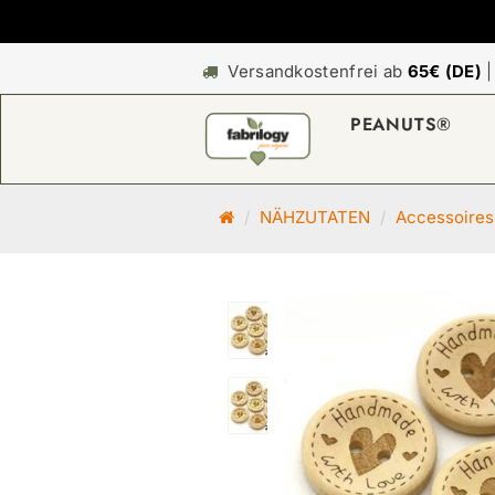
Versandkostenfrei ab
65€ (DE)
PEANUTS®
S
NÄHZUTATEN
Accessoires
t
a
r
t
s
e
i
t
e