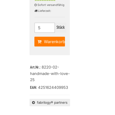
Sofort versandfähig
Lieferzeit:
Stück
Warenkorb
: 8220-02-
Art.Nr.
handmade-with-love-
25
4251624409953
EAN:
fabrilogy® partners