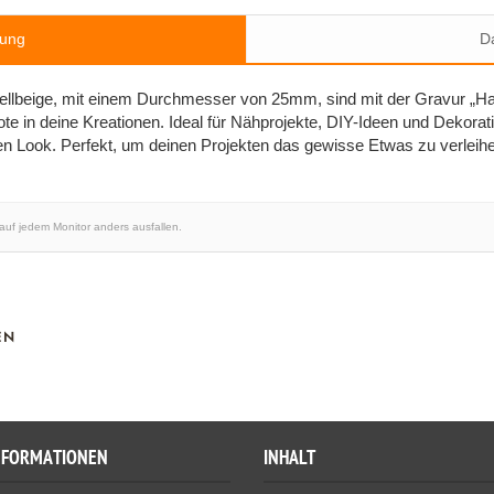
bung
Da
ellbeige, mit einem Durchmesser von 25mm, sind mit der Gravur „H
Note in deine Kreationen. Ideal für Nähprojekte, DIY-Ideen und Dekorat
Look. Perfekt, um deinen Projekten das gewisse Etwas zu verleihen 
 auf jedem Monitor anders ausfallen.
EN
NFORMATIONEN
INHALT