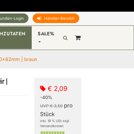
unden-Login
Händler-Bereich
HZUTATEN
SALE%
| 50x62mm | braun
r |
€ 2,09
-40%
pro
UVP € 3,50
Stück
inkl. 19 % USt zzgl.
Versandkosten