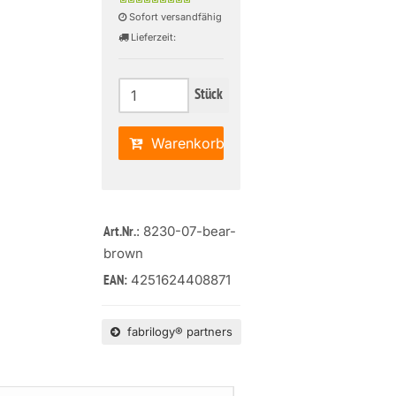
Sofort versandfähig
Lieferzeit:
Stück
Warenkorb
: 8230-07-bear-
Art.Nr.
brown
4251624408871
EAN:
fabrilogy® partners