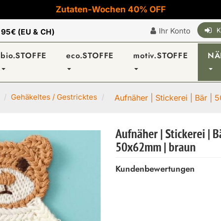
Zutaten-Wochen 40% OFF
Ihr Konto
K
|
95€ (EU & CH)
bio.STOFFE
eco.STOFFE
motiv.STOFFE
NÄ
Gehäkeltes / Gestricktes
Aufnäher | Stickerei | Bär 
Aufnäher | Stickerei | Bä
50x62mm | braun
Kundenbewertungen