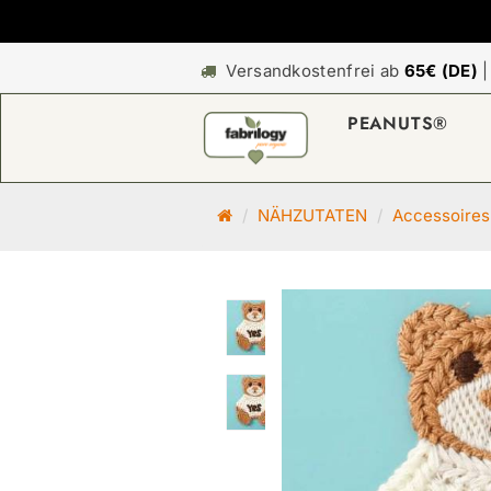
Versandkostenfrei ab
65€ (DE)
PEANUTS®
S
NÄHZUTATEN
Accessoires
t
a
r
t
s
e
i
t
e