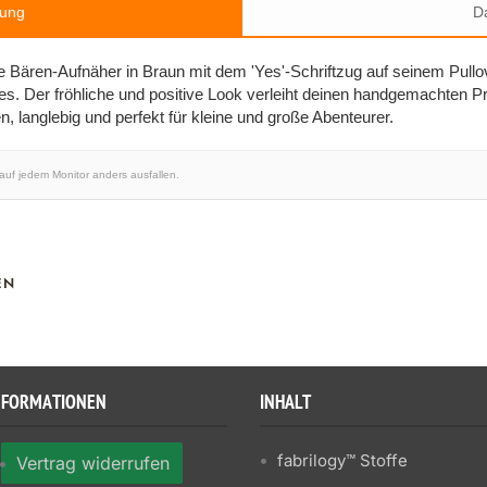
bung
Da
e Bären-Aufnäher in Braun mit dem 'Yes'-Schriftzug auf seinem Pull
es. Der fröhliche und positive Look verleiht deinen handgemachten Pr
n, langlebig und perfekt für kleine und große Abenteurer.
 auf jedem Monitor anders ausfallen.
EN
NFORMATIONEN
INHALT
fabrilogy™ Stoffe
Vertrag widerrufen