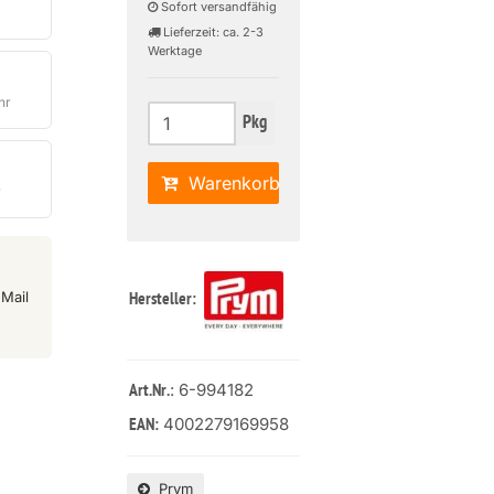
Sofort versandfähig
Lieferzeit: ca. 2-3
Werktage
hr
Pkg
Warenkorb
r
Mail
Hersteller:
: 6-994182
Art.Nr.
4002279169958
EAN:
Prym