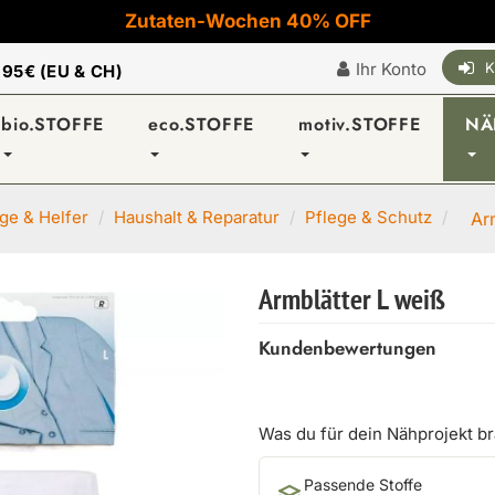
Zutaten-Wochen 40% OFF
Ihr Konto
K
|
95€ (EU & CH)
bio.STOFFE
eco.STOFFE
motiv.STOFFE
NÄ
e & Helfer
Haushalt & Reparatur
Pflege & Schutz
Ar
Armblätter L weiß
Kundenbewertungen
Was du für dein Nähprojekt b
Passende Stoffe