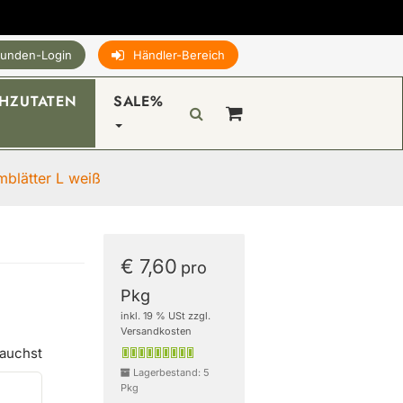
unden-Login
Händler-Bereich
HZUTATEN
SALE%
mblätter L weiß
€ 7,60
pro
Pkg
inkl. 19 % USt zzgl.
Versandkosten
rauchst
Lagerbestand: 5
Pkg