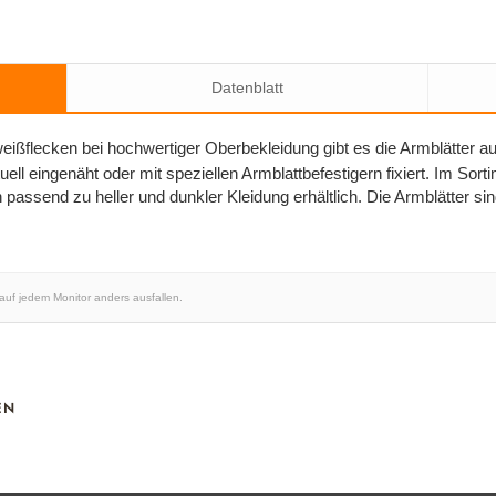
Datenblatt
ßflecken bei hochwertiger Oberbekleidung gibt es die Armblätter a
ll eingenäht oder mit speziellen Armblattbefestigern fixiert. Im Sort
 passend zu heller und dunkler Kleidung erhältlich. Die Armblätter si
 auf jedem Monitor anders ausfallen.
EN