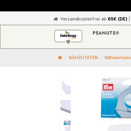
Versandkostenfrei ab
65€ (DE)
PEANUTS®
S
NÄHZUTATEN
Nähwerkzeug
t
a
r
t
s
e
i
t
e