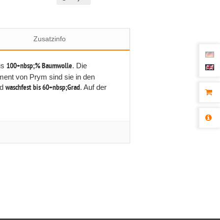
Zusatzinfo
us
100+nbsp;% Baumwolle
. Die
iment von Prym sind sie in den
nd
waschfest bis 60+nbsp;Grad
. Auf der