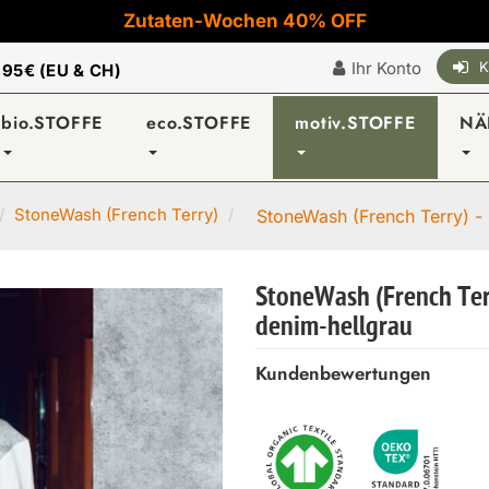
Zutaten-Wochen 40% OFF
Ihr Konto
K
|
95€ (EU & CH)
bio.STOFFE
eco.STOFFE
motiv.STOFFE
NÄ
StoneWash (French Terry)
StoneWash (French Terry) -
StoneWash (French Ter
denim-hellgrau
Kundenbewertungen