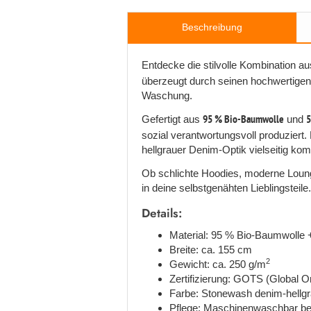
Beschreibung
Entdecke die stilvolle Kombination 
überzeugt durch seinen hochwertigen 
Waschung.
Gefertigt aus
95 % Bio-Baumwolle
und
5
sozial verantwortungsvoll produziert
hellgrauer Denim-Optik vielseitig komb
Ob schlichte Hoodies, moderne Loung
in deine selbstgenähten Lieblingsteile.
Details:
Material: 95 % Bio-Baumwolle
Breite: ca. 155 cm
2
Gewicht: ca. 250 g/m
Zertifizierung: GOTS (Global 
Farbe: Stonewash denim-hellg
Pflege: Maschinenwaschbar bei 