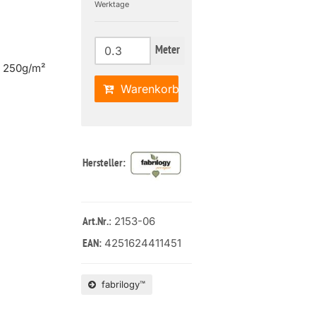
Werktage
Meter
| 250g/m²
Warenkorb
Hersteller:
: 2153-06
Art.Nr.
4251624411451
EAN:
fabrilogy™