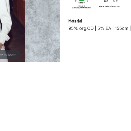
Material
95% org.CO | 5% EA | 155cm 
er to zoom