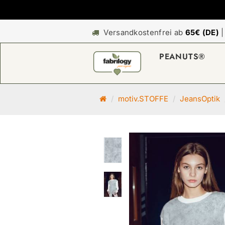
Versandkostenfrei ab
65€ (DE)
PEANUTS®
S
motiv.STOFFE
JeansOptik
t
a
r
t
s
e
i
t
e