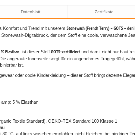
Datenblatt
Zertifikate
aus Komfort und Trend mit unserem
Stonewash (French Terry) – GOTS – den
Stonewash-Digitaldruck, der dem Stoff eine coole, verwaschene Jean
 % Elasthan
, ist dieser Stoff
GOTS-zertifiziert
und damit nicht nur hautfre
. Die angeraute Innenseite sorgt für ein angenehmes Tragegefühl, wäh
inierbar ist.
ewear oder coole Kinderkleidung – dieser Stoff bringt dezente Elega
 +amp; 5 % Elasthan
Organic Textile Standard), OEKO-TEX Standard 100 Klasse 1
rau
30 °C, auf links waschen empfohlen, nicht bleichen, bei niedriger T