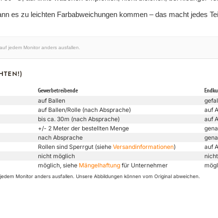
ann es zu leichten Farbabweichungen kommen – das macht jedes Tei
 auf jedem Monitor anders ausfallen.
HTEN!)
Gewerbetreibende
Endk
auf Ballen
gefal
auf Ballen/Rolle (nach Absprache)
auf 
bis ca. 30m (nach Absprache)
auf 
+/- 2 Meter der bestellten Menge
gena
nach Absprache
gena
Rollen sind Sperrgut (siehe
Versandinformationen
)
auf 
nicht möglich
nicht
möglich, siehe
Mängelhaftung
für Unternehmer
mögl
uf jedem Monitor anders ausfallen. Unsere Abbildungen können vom Original abweichen.