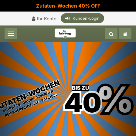
Zutaten-Wochen 40% OFF
Ihr Konto
Kunden-Login
Toggle navigation