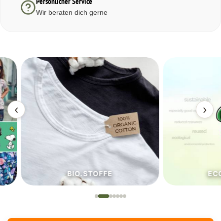
Persönlicher Service
Wir beraten dich gerne
‹
›
BIO.STOFFE
ECO.S