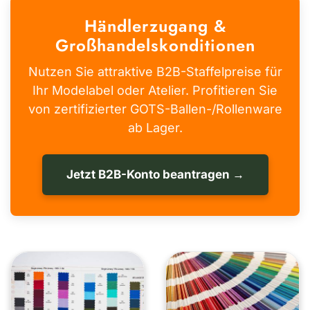
Händlerzugang &
Großhandelskonditionen
Nutzen Sie attraktive B2B-Staffelpreise für
Ihr Modelabel oder Atelier. Profitieren Sie
von zertifizierter GOTS-Ballen-/Rollenware
ab Lager.
Jetzt B2B-Konto beantragen →