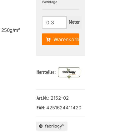
Werktage
Meter
| 250g/m²
Warenkorb
Hersteller:
: 2152-02
Art.Nr.
4251624411420
EAN:
fabrilogy™