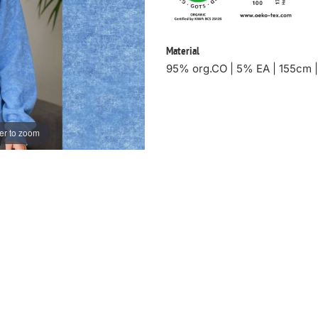
Material
95% org.CO | 5% EA | 155cm 
er to zoom