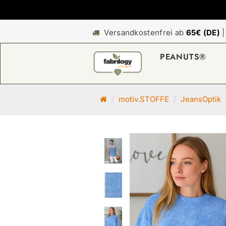
Versandkostenfrei ab
65€ (DE)
PEANUTS®
S
motiv.STOFFE
JeansOptik
t
a
r
t
s
e
i
t
e