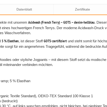
Datenblatt
Zertifikate
ojekte mit unserem
Acidwash (French Terry) – GOTS – denim-hellblau
. Diese
 eines hochwertigen French Terrys. Der moderne Acidwash-Druck verl
tes Waschverfahren.
d
5 % Elasthan
, ist dieser Stoff
GOTS-zertifiziert
und steht somit für höchs
eite sorgt für ein angenehmes Tragegefühl, während die bedruckte Auß
odies oder stylishe Jogpants – mit diesem Stoff setzt du modische 
 Stil miteinander verbinden möchten.
 +amp; 5 % Elasthan
Organic Textile Standard), OEKO-TEX Standard 100 Klasse 1
 (bedruckt)
30 °C, auf links waschen empfohlen, nicht bleichen, bei niedriger T