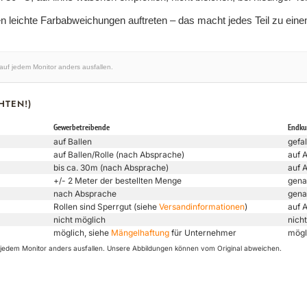
n leichte Farbabweichungen auftreten – das macht jedes Teil zu eine
 auf jedem Monitor anders ausfallen.
HTEN!)
Gewerbetreibende
Endk
auf Ballen
gefal
auf Ballen/Rolle (nach Absprache)
auf 
bis ca. 30m (nach Absprache)
auf 
+/- 2 Meter der bestellten Menge
gena
nach Absprache
gena
Rollen sind Sperrgut (siehe
Versandinformationen
)
auf 
nicht möglich
nicht
möglich, siehe
Mängelhaftung
für Unternehmer
mögl
uf jedem Monitor anders ausfallen. Unsere Abbildungen können vom Original abweichen.