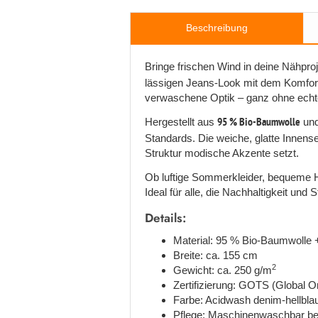
Beschreibung
Bringe frischen Wind in deine Nähpr
lässigen Jeans-Look mit dem Komfort
verwaschene Optik – ganz ohne ech
Hergestellt aus
95 % Bio-Baumwolle
un
Standards. Die weiche, glatte Innens
Struktur modische Akzente setzt.
Ob luftige Sommerkleider, bequeme Ho
Ideal für alle, die Nachhaltigkeit und
Details:
Material: 95 % Bio-Baumwolle
Breite: ca. 155 cm
2
Gewicht: ca. 250 g/m
Zertifizierung: GOTS (Global 
Farbe: Acidwash denim-hellblau
Pflege: Maschinenwaschbar bei 