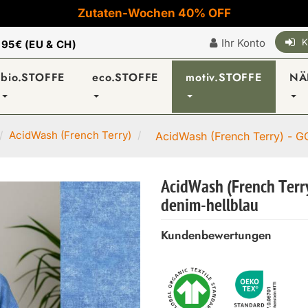
Zutaten-Wochen 40% OFF
Ihr Konto
K
|
95€ (EU & CH)
bio.STOFFE
eco.STOFFE
motiv.STOFFE
NÄ
AcidWash (French Terry)
AcidWash (French Terry) - G
AcidWash (French Terry
denim-hellblau
Kundenbewertungen