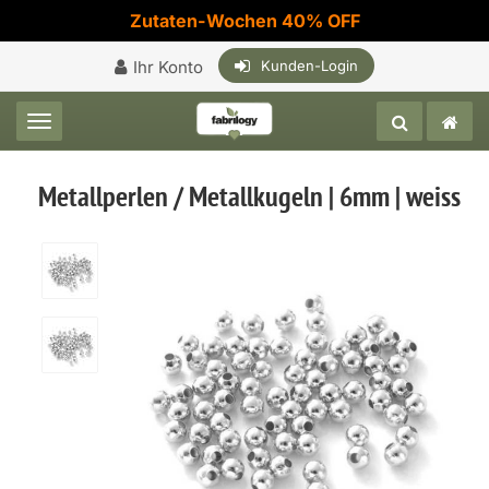
Zutaten-Wochen 40% OFF
Ihr Konto
Kunden-Login
Toggle navigation
Metallperlen / Metallkugeln | 6mm | weiss